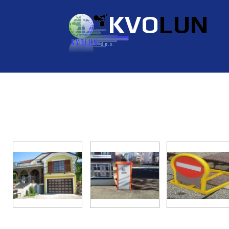
KVO
LUN
Sekcijska garažna vrata,čuvari
rampe i automatizacija kolnih